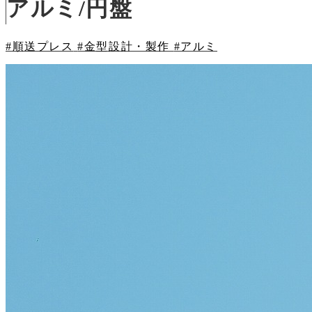
アルミ/円盤
#順送プレス
#金型設計・製作
#アルミ