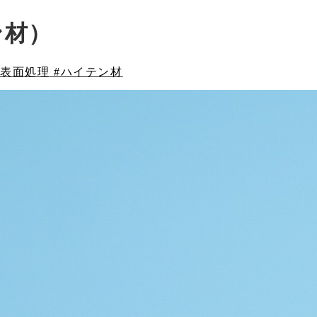
ン材）
#表面処理
#ハイテン材